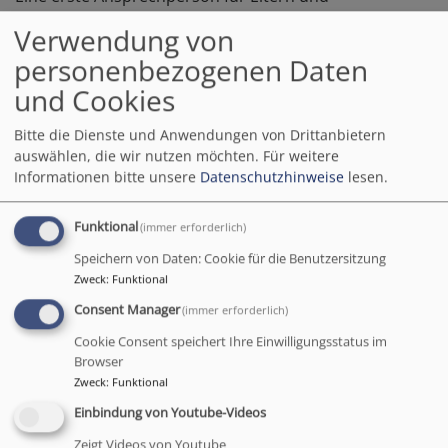
Schüler*innen kann die Religionslehrkraft sein - egal,
Verwendung von
welche Sorgen oder Probleme es gibt. An manchen
personenbezogenen Daten
Schulen gibt es auch spezielle Seelsorgeangebote, die
sogenannte
Schulseelsorge
. Außerdem können
und Cookies
Personen in der Kirchengemeinde eine Stütze sein
Bitte die Dienste und Anwendungen von Drittanbietern
oder ein offenes Ohr haben. Oft ist es im Gespräch
auswählen, die wir nutzen möchten.
Für weitere
leichter, eine Lösung oder einen ersten Schritt zu
Informationen bitte unsere
Datenschutzhinweise
lesen.
finden.
Bei akuten Krisen kann die Schule das evangelische
Funktional
(immer erforderlich)
Angebot der Notfallseelsorge in Schulen in Anspruch
Speichern von Daten: Cookie für die Benutzersitzung
nehmen (NOSIS) und externe Unterstützung vom
Zweck
:
Funktional
Kriseninterventionsteam (KIBBS) anfordern.
Consent Manager
(immer erforderlich)
Darüber hinaus können kirchliche und staatliche
Cookie Consent speichert Ihre Einwilligungsstatus im
Beratungsstellen eine Hilfe sein.
Browser
Zweck
:
Funktional
Kirchliche Beratungsstellen:
Einbindung von Youtube-Videos
Evangelisches Beratungszentrum München
Zeigt Videos von Youtube