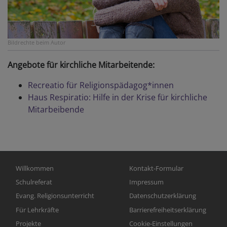
Bildrechte
beim Autor
Angebote für kirchliche Mitarbeitende:
Recreatio für Religionspädagog*innen
Haus Respiratio: Hilfe in der Krise für kirchliche
Mitarbeibende
Hauptnavigation
Fußbereichsmenü
Willkommen
Kontakt-Formular
Schulreferat
Impressum
Evang. Religionsunterricht
Datenschutzerklärung
Für Lehrkräfte
Barrierefreiheitserklärung
Projekte
Cookie-Einstellungen