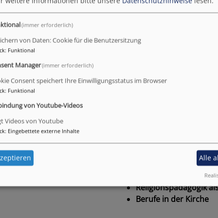
r weitere Informationen bitte unsere
Datenschutzhinweise
lesen.
nks zu Schule und Kirche
ktional
(immer erforderlich)
ichern von Daten: Cookie für die Benutzersitzung
ck
:
Funktional
nd Kirche
sent Manager
(immer erforderlich)
kie Consent speichert Ihre Einwilligungsstatus im Browser
ck
:
Funktional
Kirche
bindung von Youtube-Videos
Evang.-Luth. Dekanat
gt Videos von Youtube
Aktiv gegen Missbrau
ck
:
Eingebettete externe Inhalte
Evang.-Luth. Versöhn
Evangelische Jugend 
zeptieren
Alle 
Amt für Gemeindedie
Gottesdienstinstitut
Reali
Religionspädagogik al
Berufe in der Kirche