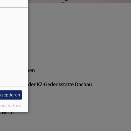
sbezirk München
ch
ungskirche in der KZ-Gedenkstätte Dachau
Bayern
akzeptieren
nst
siert mit Klaro!
s Beruf