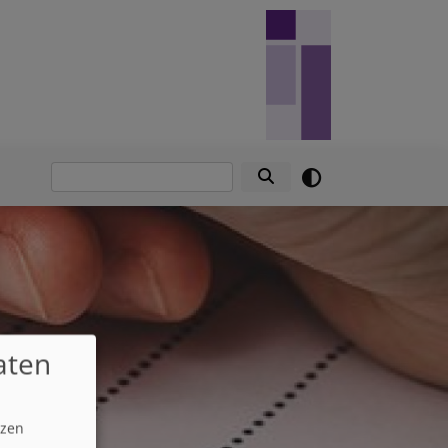
Suche
aten
tzen